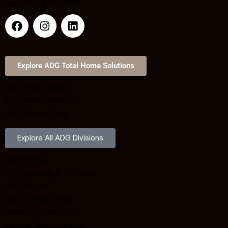
Fax: 770-447-9368
Explore ADG Total Home Solutions
ADG Renovations
ADG Home Refresh
ADG Stage 2 Sell
Explore All ADG Divisions
ADG Home
ADG Lighting & Controls
ADG Studio
ADG Construction
TriMarc Installation
Patrick Allen Fine Art