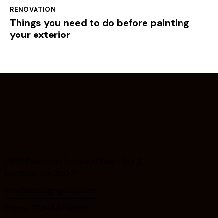
RENOVATION
Things you need to do before painting
your exterior
5952 Peachtree Industrial Blvd – Ste 2
Norcross, GA 30071
info@atldesigngroup.com
Phone: 770-447-9308