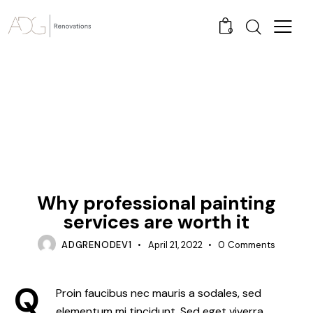
0
RENOVATION
Why professional painting
services are worth it
ADGRENODEV1
April 21, 2022
0
Comments
Q
Proin faucibus nec mauris a sodales, sed
elementum mi tincidunt. Sed eget viverra